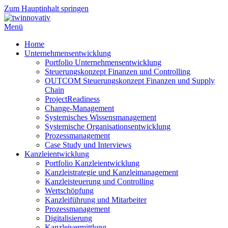
Zum Hauptinhalt springen
Menü
Home
Unternehmensentwicklung
Portfolio Unternehmensentwicklung
Steuerungskonzept Finanzen und Controlling
OUTCOM Steuerungskonzept Finanzen und Supply
Chain
ProjectReadiness
Change-Management
Systemisches Wissensmanagement
Systemische Organisationsentwicklung
Prozessmanagement
Case Study und Interviews
Kanzleientwicklung
Portfolio Kanzleientwicklung
Kanzleistrategie und Kanzleimanagement
Kanzleisteuerung und Controlling
Wertschöpfung
Kanzleiführung und Mitarbeiter
Prozessmanagement
Digitalisierung
Kanzleivermittlung