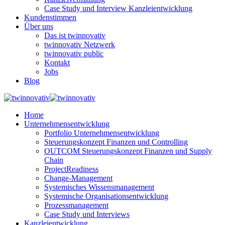
Case Study und Interview Kanzleientwicklung
Kundenstimmen
Über uns
Das ist twinnovativ
twinnovativ Netzwerk
twinnovativ public
Kontakt
Jobs
Blog
Home
Unternehmensentwicklung
Portfolio Unternehmensentwicklung
Steuerungskonzept Finanzen und Controlling
OUTCOM Steuerungskonzept Finanzen und Supply
Chain
ProjectReadiness
Change-Management
Systemisches Wissensmanagement
Systemische Organisationsentwicklung
Prozessmanagement
Case Study und Interviews
Kanzleientwicklung