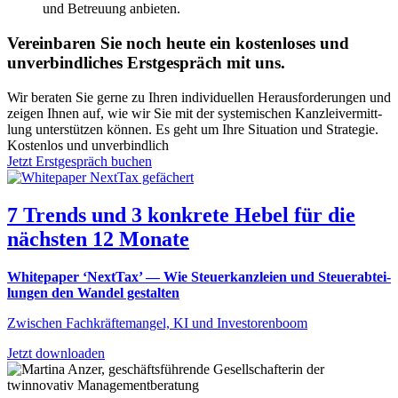
und Betreu­ung anbie­ten.
Vereinbaren Sie noch heute ein kostenloses und
unverbindliches Erstgespräch mit uns.
Wir bera­ten Sie ger­ne zu Ihren indi­vi­du­el­len Her­aus­for­de­run­gen und
zei­gen Ihnen auf, wie wir Sie mit der sys­te­mi­schen Kanz­lei­ver­mitt­
lung unter­stüt­zen kön­nen. Es geht um Ihre Situa­ti­on und Stra­te­gie.
Kos­ten­los und unver­bind­lich
Jetzt Erst­ge­spräch buchen
7 Trends und 3 konkrete Hebel für die
nächsten 12 Monate
White­pa­per ‘Next­Tax’ — Wie Steu­er­kanz­lei­en und Steu­er­ab­tei­
lun­gen den Wan­del gestal­ten
Zwi­schen Fach­kräf­te­man­gel, KI und Inves­toren­boom
Jetzt down­loa­den