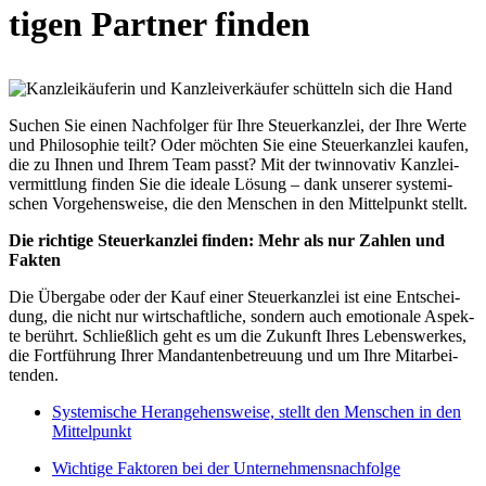
ti­gen Part­ner fin­den
Suchen Sie einen Nach­fol­ger für Ihre Steu­er­kanz­lei, der Ihre Wer­te
und Phi­lo­so­phie teilt? Oder möch­ten Sie eine Steu­er­kanz­lei kau­fen,
die zu Ihnen und Ihrem Team passt? Mit der twinno­va­tiv Kanz­lei­
ver­mitt­lung fin­den Sie die idea­le Lösung – dank unse­rer sys­te­mi­
schen Vor­ge­hens­wei­se, die den Men­schen in den Mit­tel­punkt stellt.
Die rich­ti­ge Steu­er­kanz­lei fin­den: Mehr als nur Zah­len und
Fak­ten
Die Über­ga­be oder der Kauf einer Steu­er­kanz­lei ist eine Ent­schei­
dung, die nicht nur wirt­schaft­li­che, son­dern auch emo­tio­na­le Aspek­
te berührt. Schließ­lich geht es um die Zukunft Ihres Lebens­wer­kes,
die Fort­füh­rung Ihrer Man­dan­ten­be­treu­ung und um Ihre Mit­ar­bei­
ten­den.
Sys­te­mi­sche Her­an­ge­hens­wei­se, stellt den Men­schen in den
Mit­tel­punkt
Wich­ti­ge Fak­to­ren bei der Unter­neh­mens­nach­fol­ge