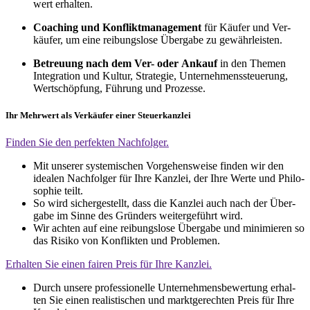
wert erhal­ten.
Coa­ching und Kon­flikt­ma­nage­ment
für Käu­fer und Ver­
käu­fer, um eine rei­bungs­lo­se Über­ga­be zu gewähr­leis­ten.
Betreu­ung nach dem Ver- oder
Ankauf
in den The­men
Inte­gra­ti­on und Kul­tur, Stra­te­gie, Unter­neh­mens­steue­rung,
Wert­schöp­fung, Füh­rung und Pro­zes­se.
Ihr Mehr­wert als Ver­käu­fer einer Steu­er­kanz­lei
Fin­den Sie den per­fek­ten Nach­fol­ger.
Mit unse­rer sys­te­mi­schen Vor­ge­hens­wei­se fin­den wir den
idea­len Nach­fol­ger für Ihre Kanz­lei, der Ihre Wer­te und Phi­lo­
so­phie teilt.
So wird sicher­ge­stellt, dass die Kanz­lei auch nach der Über­
ga­be im Sin­ne des Grün­ders wei­ter­ge­führt wird.
Wir ach­ten auf eine rei­bungs­lo­se Über­ga­be und mini­mie­ren so
das Risi­ko von Kon­flik­ten und Pro­ble­men.
Erhal­ten Sie einen fai­ren Preis für Ihre Kanz­lei.
Durch unse­re pro­fes­sio­nel­le Unter­neh­mens­be­wer­tung erhal­
ten Sie einen rea­lis­ti­schen und markt­ge­rech­ten Preis für Ihre