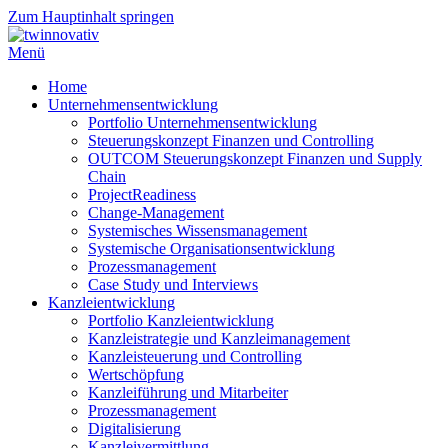
Zum Hauptinhalt springen
Menü
Home
Unternehmensentwicklung
Portfolio Unternehmensentwicklung
Steuerungskonzept Finanzen und Controlling
OUTCOM Steuerungskonzept Finanzen und Supply
Chain
ProjectReadiness
Change-Management
Systemisches Wissensmanagement
Systemische Organisationsentwicklung
Prozessmanagement
Case Study und Interviews
Kanzleientwicklung
Portfolio Kanzleientwicklung
Kanzleistrategie und Kanzleimanagement
Kanzleisteuerung und Controlling
Wertschöpfung
Kanzleiführung und Mitarbeiter
Prozessmanagement
Digitalisierung
Kanzleivermittlung