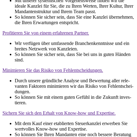
Mit unse­rer sys­te­mi­schen Vor­ge­hens­wei­se fin­den wir die
idea­le Kanz­lei für Sie, die zu Ihren Wer­ten, Ihrer Kul­tur, Ihrer
Man­dan­ten­struk­tur und Ihrem Team passt.
So kön­nen Sie sicher sein, dass Sie eine Kanz­lei über­neh­men,
die Ihren Erwar­tun­gen ent­spricht.
Pro­fi­tie­ren Sie von einem erfah­re­nen Part­ner.
Wir ver­fü­gen über umfas­sen­de Bran­chen­kennt­nis­se und ein
brei­tes Netz­werk von Kanz­lei­en.
So kön­nen Sie sicher sein, dass Sie bei uns in guten Hän­den
sind.
Mini­mie­ren Sie das Risi­ko von Fehl­ent­schei­dun­gen.
Durch unse­re gründ­li­che Ana­ly­se und Bewer­tung aller rele­
van­ten Fak­to­ren mini­mie­ren wir das Risi­ko von Fehl­ent­schei­
dun­gen.
So kön­nen Sie mit einem guten Gefühl in die Zukunft inves­
tie­ren.
Sichern Sie sich den Erhalt von Know-how und Exper­ti­se.
Mit dem Kauf einer eta­blier­ten Steu­er­kanz­lei erwer­ben Sie
wert­vol­les Know-how und Exper­ti­se.
So kön­nen Sie Ihren Man­dan­ten eine noch bes­se­re Bera­tung