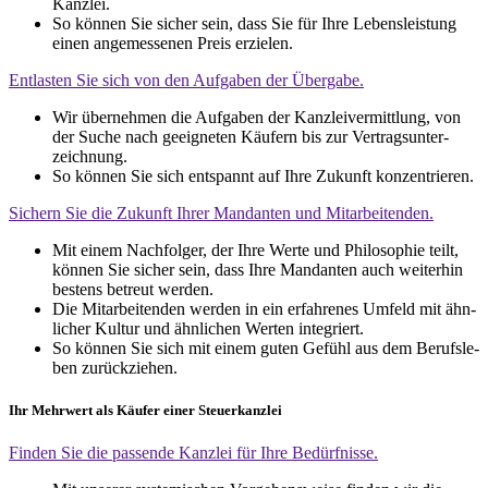
Kanz­lei.
So kön­nen Sie sicher sein, dass Sie für Ihre Lebens­leis­tung
einen ange­mes­se­nen Preis erzie­len.
Ent­las­ten Sie sich von den Auf­ga­ben der Über­ga­be.
Wir über­neh­men die Auf­ga­ben der Kanz­lei­ver­mitt­lung, von
der Suche nach geeig­ne­ten Käu­fern bis zur Ver­trags­un­ter­
zeich­nung.
So kön­nen Sie sich ent­spannt auf Ihre Zukunft kon­zen­trie­ren.
Sichern Sie die Zukunft Ihrer Man­dan­ten und Mit­ar­bei­ten­den.
Mit einem Nach­fol­ger, der Ihre Wer­te und Phi­lo­so­phie teilt,
kön­nen Sie sicher sein, dass Ihre Man­dan­ten auch wei­ter­hin
bes­tens betreut wer­den.
Die Mit­ar­bei­ten­den wer­den in ein erfah­re­nes Umfeld mit ähn­
li­cher Kul­tur und ähn­li­chen Wer­ten inte­griert.
So kön­nen Sie sich mit einem guten Gefühl aus dem Berufs­le­
ben zurück­zie­hen.
Ihr Mehr­wert als Käu­fer einer Steu­er­kanz­lei
Fin­den Sie die pas­sen­de Kanz­lei für Ihre Bedürf­nis­se.