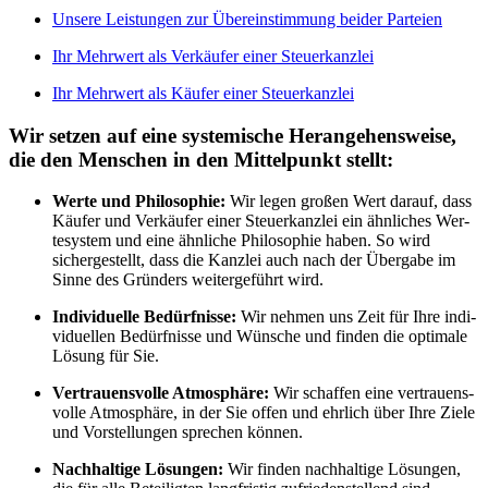
Unse­re Leis­tun­gen zur Über­ein­stim­mung bei­der Par­tei­en
Ihr Mehr­wert als Ver­käu­fer einer Steu­er­kanz­lei
Ihr Mehr­wert als Käu­fer einer Steu­er­kanz­lei
Wir set­zen auf eine sys­te­mi­sche Her­an­ge­hens­wei­se,
die den Men­schen in den Mit­tel­punkt stellt:
Wer­te und Phi­lo­so­phie:
Wir legen gro­ßen Wert dar­auf, dass
Käu­fer und Ver­käu­fer einer Steu­er­kanz­lei ein ähn­li­ches Wer­
te­sys­tem und eine ähn­li­che Phi­lo­so­phie haben. So wird
sicher­ge­stellt, dass die Kanz­lei auch nach der Über­ga­be im
Sin­ne des Grün­ders wei­ter­ge­führt wird.
Indi­vi­du­el­le Bedürf­nis­se:
Wir neh­men uns Zeit für Ihre indi­
vi­du­el­len Bedürf­nis­se und Wün­sche und fin­den die opti­ma­le
Lösung für Sie.
Ver­trau­ens­vol­le Atmo­sphä­re:
Wir schaf­fen eine ver­trau­ens­
vol­le Atmo­sphä­re, in der Sie offen und ehr­lich über Ihre Zie­le
und Vor­stel­lun­gen spre­chen kön­nen.
Nach­hal­ti­ge Lösun­gen:
Wir fin­den nach­hal­ti­ge Lösun­gen,