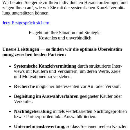
Wir bera­ten Sie ger­ne zu Ihren indi­vi­du­el­len Her­aus­for­de­run­gen und
zei­gen Ihnen auf, wie wir Sie mit der sys­te­mi­schen Kanz­lei­ver­mitt­
lung unter­stüt­zen kön­nen.
Jetzt Erst­ge­spräch sichern
Es geht um Ihre Situa­ti­on und Stra­te­gie.
Kos­ten­los und unver­bind­lich
Unse­re Leis­tun­gen — so fin­den wir die opti­ma­le Über­ein­stim­
mung zwi­schen bei­den Par­tei­en:
Sys­te­mi­sche Kanz­lei­ver­mitt­lung
durch struk­tu­rier­te Inter­
views mit Käu­fern und Ver­käu­fern, um deren Wer­te, Zie­le
und Moti­va­tio­nen zu ver­ste­hen.
Recher­che
mög­li­cher Inter­es­sen­ten vor An- oder Ver­kauf.
Beglei­tung im Aus­wahl­ver­fah­ren
geeig­ne­ter Käu­fer oder
Ver­käu­fer.
Nach­fol­ge­be­ra­tung
mit­tels wer­te­ba­sier­ten Nach­fol­ge­pro­fi­len
bzw. / Part­ner­pro­fi­len inkl. Aus­wahl­kri­te­ri­en.
Unter­neh­mens­be­wer­tung
, so dass Sie einen reel­len Kanz­lei­