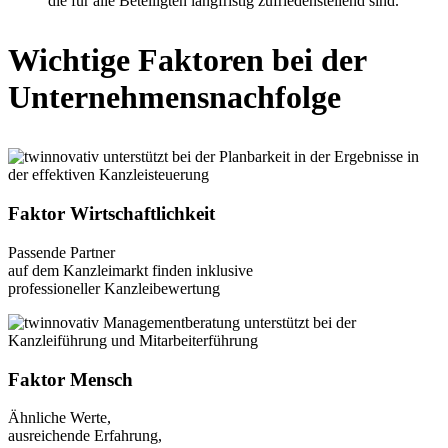
die für alle Betei­lig­ten lang­fris­tig zufrie­den­stel­lend sind.
Wich­ti­ge Fak­to­ren bei der
Unter­neh­mens­nach­fol­ge
Faktor Wirtschaftlichkeit
Pas­sen­de Part­ner
auf dem Kanz­lei­markt fin­den inklu­si­ve
pro­fes­sio­nel­ler Kanz­lei­be­wer­tung
Faktor Mensch
Ähn­li­che Wer­te,
aus­rei­chen­de Erfah­rung,