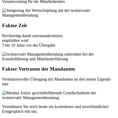
Ver­ant­wor­tung für die Mit­ar­bei­ten­den
Faktor Zeit
Recht­zei­tig damit aus­ein­an­der­set­zen,
emp­foh­len wird
5 bis 10 Jah­re vor der Über­ga­be
Faktor Vertrauen der Mandanten
Ver­trau­ens­vol­ler Über­gang der Man­dan­ten an den neu­en Eigen­tü­
mer
Ver­ein­ba­ren Sie noch heu­te ein kos­ten­lo­ses und unver­bind­li­ches
Erst­ge­spräch mit uns.