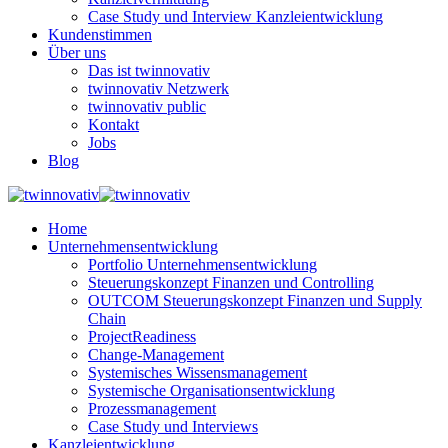
Case Study und Interview Kanzleientwicklung
Kundenstimmen
Über uns
Das ist twinnovativ
twinnovativ Netzwerk
twinnovativ public
Kontakt
Jobs
Blog
Home
Unternehmensentwicklung
Portfolio Unternehmensentwicklung
Steuerungskonzept Finanzen und Controlling
OUTCOM Steuerungskonzept Finanzen und Supply
Chain
ProjectReadiness
Change-Management
Systemisches Wissensmanagement
Systemische Organisationsentwicklung
Prozessmanagement
Case Study und Interviews
Kanzleientwicklung