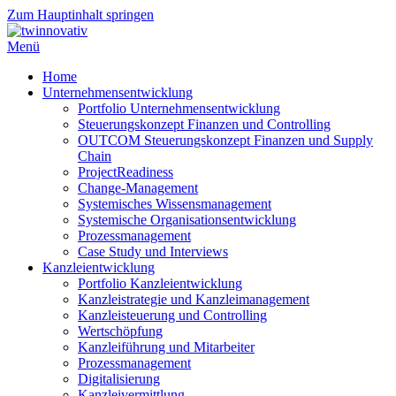
Zum Hauptinhalt springen
Menü
Home
Unternehmensentwicklung
Portfolio Unternehmensentwicklung
Steuerungskonzept Finanzen und Controlling
OUTCOM Steuerungskonzept Finanzen und Supply
Chain
ProjectReadiness
Change-Management
Systemisches Wissensmanagement
Systemische Organisationsentwicklung
Prozessmanagement
Case Study und Interviews
Kanzleientwicklung
Portfolio Kanzleientwicklung
Kanzleistrategie und Kanzleimanagement
Kanzleisteuerung und Controlling
Wertschöpfung
Kanzleiführung und Mitarbeiter
Prozessmanagement
Digitalisierung
Kanzleivermittlung