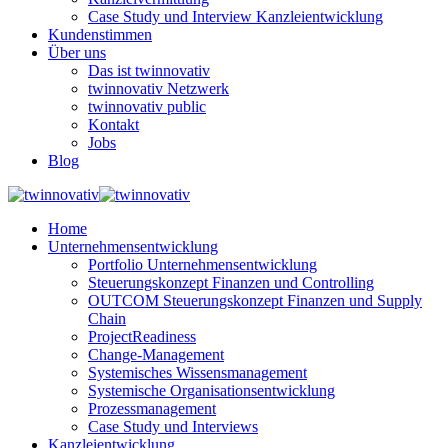
Case Study und Interview Kanzleientwicklung
Kundenstimmen
Über uns
Das ist twinnovativ
twinnovativ Netzwerk
twinnovativ public
Kontakt
Jobs
Blog
Home
Unternehmensentwicklung
Portfolio Unternehmensentwicklung
Steuerungskonzept Finanzen und Controlling
OUTCOM Steuerungskonzept Finanzen und Supply
Chain
ProjectReadiness
Change-Management
Systemisches Wissensmanagement
Systemische Organisationsentwicklung
Prozessmanagement
Case Study und Interviews
Kanzleientwicklung