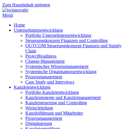
Zum Hauptinhalt springen
Menü
Home
Unternehmensentwicklung
Portfolio Unternehmensentwicklung
Steuerungskonzept Finanzen und Controlling
OUTCOM Steuerungskonzept Finanzen und Supply
Chain
ProjectReadiness
Change-Management
Systemisches Wissensmanagement
Systemische Organisationsentwicklung
Prozessmanagement
Case Study und Interviews
Kanzleientwicklung
Portfolio Kanzleientwicklung
Kanzleistrategie und Kanzleimanagement
Kanzleisteuerung und Controlling
Wertschöpfung
Kanzleiführung und Mitarbeiter
Prozessmanagement
Digitalisierung
Kanzleivermittlung