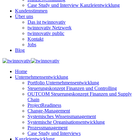
Case Study und Interview Kanzleientwicklung
Kundenstimmen
Über uns
Das ist twinnovativ
twinnovativ Netzwerk
twinnovativ public
Kontakt
Jobs
Blog
Home
Unternehmensentwicklung
Portfolio Unternehmensentwicklung
Steuerungskonzept Finanzen und Controlling
OUTCOM Steuerungskonzept Finanzen und Supply
Chain
ProjectReadiness
Change-Management
Systemisches Wissensmanagement
Systemische Organisationsentwicklung
Prozessmanagement
Case Study und Interviews
Kanzleientwicklung