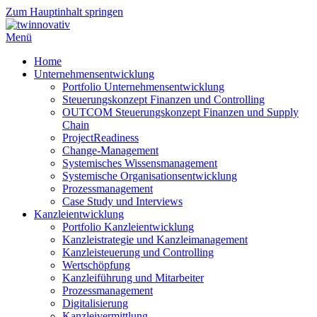
Zum Hauptinhalt springen
Menü
Home
Unternehmensentwicklung
Portfolio Unternehmensentwicklung
Steuerungskonzept Finanzen und Controlling
OUTCOM Steuerungskonzept Finanzen und Supply
Chain
ProjectReadiness
Change-Management
Systemisches Wissensmanagement
Systemische Organisationsentwicklung
Prozessmanagement
Case Study und Interviews
Kanzleientwicklung
Portfolio Kanzleientwicklung
Kanzleistrategie und Kanzleimanagement
Kanzleisteuerung und Controlling
Wertschöpfung
Kanzleiführung und Mitarbeiter
Prozessmanagement
Digitalisierung
Kanzleivermittlung