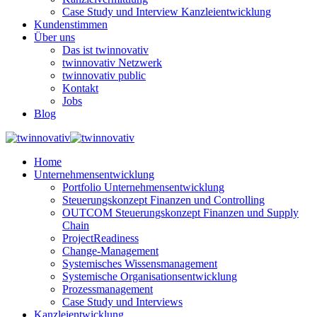
Case Study und Interview Kanzleientwicklung
Kundenstimmen
Über uns
Das ist twinnovativ
twinnovativ Netzwerk
twinnovativ public
Kontakt
Jobs
Blog
Home
Unternehmensentwicklung
Portfolio Unternehmensentwicklung
Steuerungskonzept Finanzen und Controlling
OUTCOM Steuerungskonzept Finanzen und Supply
Chain
ProjectReadiness
Change-Management
Systemisches Wissensmanagement
Systemische Organisationsentwicklung
Prozessmanagement
Case Study und Interviews
Kanzleientwicklung