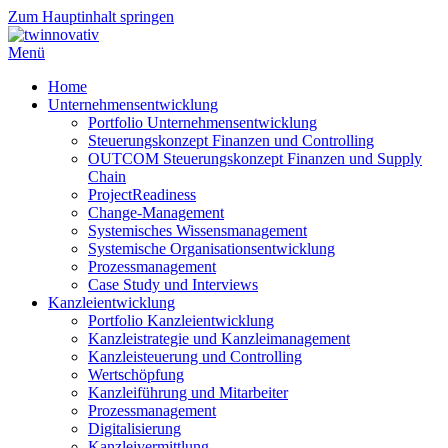
Zum Hauptinhalt springen
Menü
Home
Unternehmensentwicklung
Portfolio Unternehmensentwicklung
Steuerungskonzept Finanzen und Controlling
OUTCOM Steuerungskonzept Finanzen und Supply
Chain
ProjectReadiness
Change-Management
Systemisches Wissensmanagement
Systemische Organisationsentwicklung
Prozessmanagement
Case Study und Interviews
Kanzleientwicklung
Portfolio Kanzleientwicklung
Kanzleistrategie und Kanzleimanagement
Kanzleisteuerung und Controlling
Wertschöpfung
Kanzleiführung und Mitarbeiter
Prozessmanagement
Digitalisierung
Kanzleivermittlung