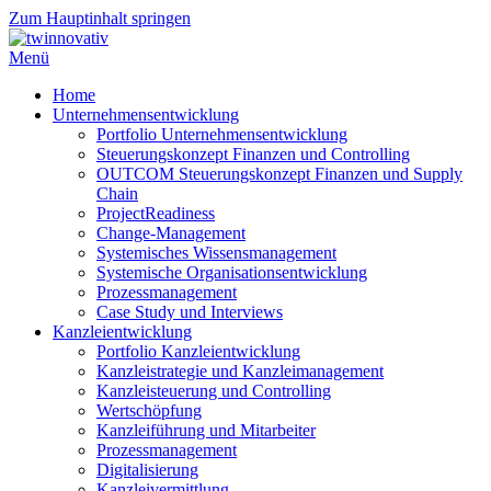
Zum Hauptinhalt springen
Menü
Home
Unternehmensentwicklung
Portfolio Unternehmensentwicklung
Steuerungskonzept Finanzen und Controlling
OUTCOM Steuerungskonzept Finanzen und Supply
Chain
ProjectReadiness
Change-Management
Systemisches Wissensmanagement
Systemische Organisationsentwicklung
Prozessmanagement
Case Study und Interviews
Kanzleientwicklung
Portfolio Kanzleientwicklung
Kanzleistrategie und Kanzleimanagement
Kanzleisteuerung und Controlling
Wertschöpfung
Kanzleiführung und Mitarbeiter
Prozessmanagement
Digitalisierung
Kanzleivermittlung