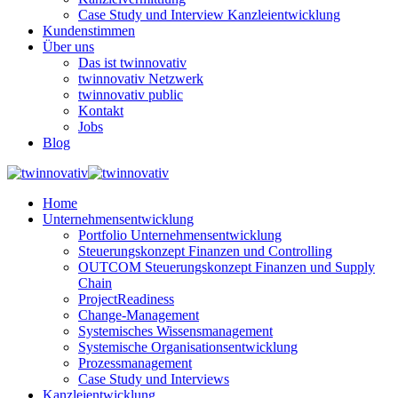
Case Study und Interview Kanzleientwicklung
Kundenstimmen
Über uns
Das ist twinnovativ
twinnovativ Netzwerk
twinnovativ public
Kontakt
Jobs
Blog
Home
Unternehmensentwicklung
Portfolio Unternehmensentwicklung
Steuerungskonzept Finanzen und Controlling
OUTCOM Steuerungskonzept Finanzen und Supply
Chain
ProjectReadiness
Change-Management
Systemisches Wissensmanagement
Systemische Organisationsentwicklung
Prozessmanagement
Case Study und Interviews
Kanzleientwicklung