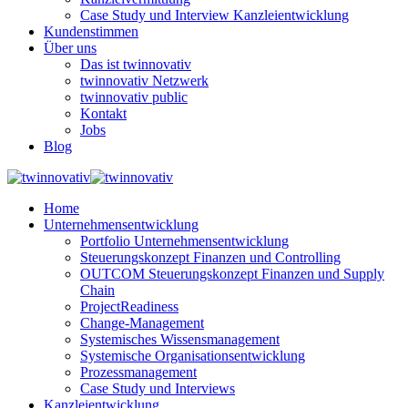
Case Study und Interview Kanzleientwicklung
Kundenstimmen
Über uns
Das ist twinnovativ
twinnovativ Netzwerk
twinnovativ public
Kontakt
Jobs
Blog
Home
Unternehmensentwicklung
Portfolio Unternehmensentwicklung
Steuerungskonzept Finanzen und Controlling
OUTCOM Steuerungskonzept Finanzen und Supply
Chain
ProjectReadiness
Change-Management
Systemisches Wissensmanagement
Systemische Organisationsentwicklung
Prozessmanagement
Case Study und Interviews
Kanzleientwicklung