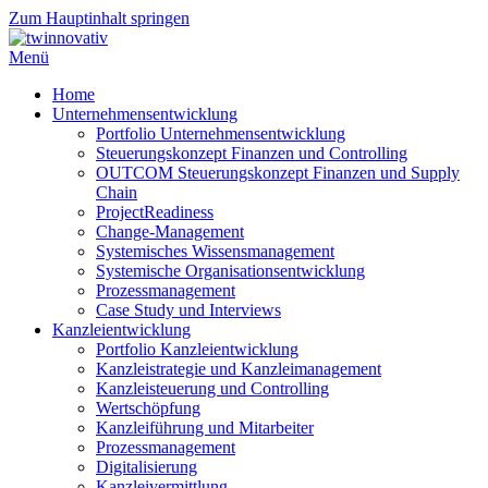
Zum Hauptinhalt springen
Menü
Home
Unternehmensentwicklung
Portfolio Unternehmensentwicklung
Steuerungskonzept Finanzen und Controlling
OUTCOM Steuerungskonzept Finanzen und Supply
Chain
ProjectReadiness
Change-Management
Systemisches Wissensmanagement
Systemische Organisationsentwicklung
Prozessmanagement
Case Study und Interviews
Kanzleientwicklung
Portfolio Kanzleientwicklung
Kanzleistrategie und Kanzleimanagement
Kanzleisteuerung und Controlling
Wertschöpfung
Kanzleiführung und Mitarbeiter
Prozessmanagement
Digitalisierung
Kanzleivermittlung