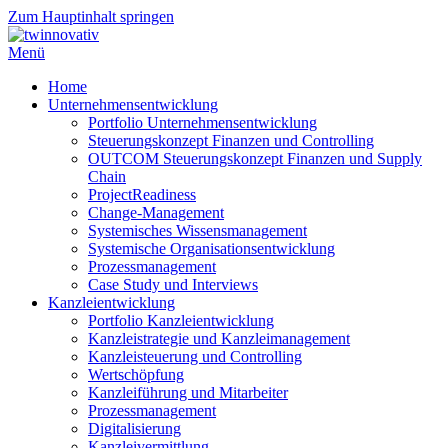
Zum Hauptinhalt springen
Menü
Home
Unternehmensentwicklung
Portfolio Unternehmensentwicklung
Steuerungskonzept Finanzen und Controlling
OUTCOM Steuerungskonzept Finanzen und Supply
Chain
ProjectReadiness
Change-Management
Systemisches Wissensmanagement
Systemische Organisationsentwicklung
Prozessmanagement
Case Study und Interviews
Kanzleientwicklung
Portfolio Kanzleientwicklung
Kanzleistrategie und Kanzleimanagement
Kanzleisteuerung und Controlling
Wertschöpfung
Kanzleiführung und Mitarbeiter
Prozessmanagement
Digitalisierung
Kanzleivermittlung