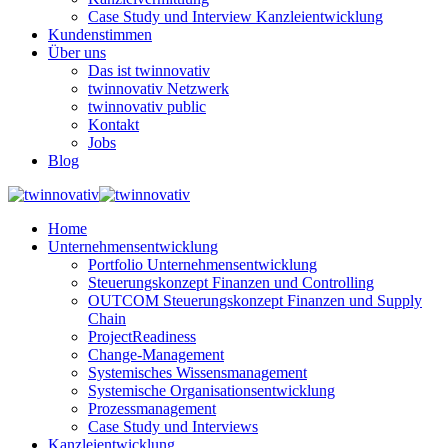
Case Study und Interview Kanzleientwicklung
Kundenstimmen
Über uns
Das ist twinnovativ
twinnovativ Netzwerk
twinnovativ public
Kontakt
Jobs
Blog
Home
Unternehmensentwicklung
Portfolio Unternehmensentwicklung
Steuerungskonzept Finanzen und Controlling
OUTCOM Steuerungskonzept Finanzen und Supply
Chain
ProjectReadiness
Change-Management
Systemisches Wissensmanagement
Systemische Organisationsentwicklung
Prozessmanagement
Case Study und Interviews
Kanzleientwicklung