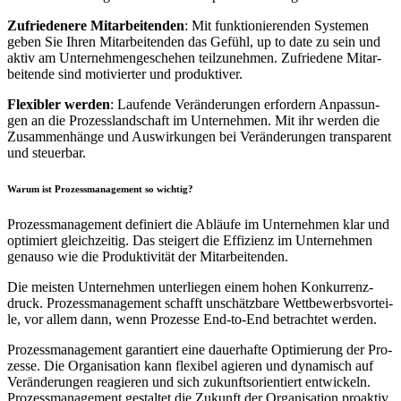
Zufrie­de­ne­re Mit­ar­bei­ten­den
: Mit funk­tio­nie­ren­den Sys­te­men
geben Sie Ihren Mit­ar­bei­ten­den das Gefühl, up to date zu sein und
aktiv am Unter­neh­men­ge­sche­hen teil­zu­neh­men. Zufrie­de­ne Mit­ar­
bei­ten­de sind moti­vier­ter und pro­duk­ti­ver.
Fle­xi­bler wer­den
: Lau­fen­de Ver­än­de­run­gen erfor­dern Anpas­sun­
gen an die Pro­zess­land­schaft im Unter­neh­men. Mit ihr wer­den die
Zusam­men­hän­ge und Aus­wir­kun­gen bei Ver­än­de­run­gen trans­pa­rent
und steu­er­bar.
War­um ist Pro­zess­ma­nage­ment so wich­tig?
Pro­zess­ma­nage­ment defi­niert die Abläu­fe im Unter­neh­men klar und
opti­miert gleich­zei­tig. Das stei­gert die Effi­zi­enz im Unter­neh­men
genau­so wie die Pro­duk­ti­vi­tät der Mit­ar­bei­ten­den.
Die meis­ten Unter­neh­men unter­lie­gen einem hohen Kon­kur­renz­
druck. Pro­zess­ma­nage­ment schafft unschätz­ba­re Wett­be­werbs­vor­tei­
le, vor allem dann, wenn Pro­zes­se End-to-End betrach­tet wer­den.
Pro­zess­ma­nage­ment garan­tiert eine dau­er­haf­te Opti­mie­rung der Pro­
zes­se. Die Orga­ni­sa­ti­on kann fle­xi­bel agie­ren und dyna­misch auf
Ver­än­de­run­gen reagie­ren und sich zukunfts­ori­en­tiert ent­wi­ckeln.
Pro­zess­ma­nage­ment gestal­tet die Zukunft der Orga­ni­sa­ti­on pro­ak­tiv