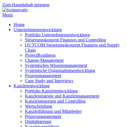
Zum Hauptinhalt springen
Menü
Home
Unternehmensentwicklung
Portfolio Unternehmensentwicklung
Steuerungskonzept Finanzen und Controlling
OUTCOM Steuerungskonzept Finanzen und Supply
Chain
ProjectReadiness
Change-Management
Systemisches Wissensmanagement
Systemische Organisationsentwicklung
Prozessmanagement
Case Study und Interviews
Kanzleientwicklung
Portfolio Kanzleientwicklung
Kanzleistrategie und Kanzleimanagement
Kanzleisteuerung und Controlling
Wertschöpfung
Kanzleiführung und Mitarbeiter
Prozessmanagement
Digitalisierung
Kanzleivermittlung