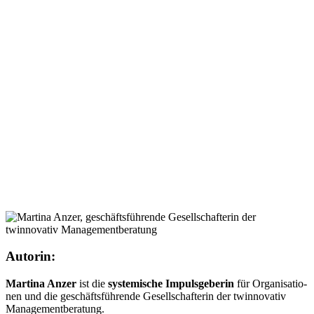
Autorin:
Mar­ti­na Anzer
ist die
sys­te­mi­sche
Impuls­ge­be­rin
für Orga­ni­sa­tio­
nen und die geschäfts­füh­ren­de Gesell­schaf­te­rin der twinno­va­tiv
Manage­ment­be­ra­tung.