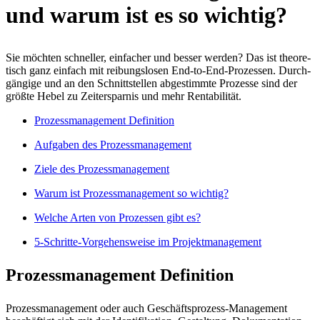
und war­um ist es so wich­tig?
Sie möch­ten schnel­ler, ein­fa­cher und bes­ser wer­den? Das ist theo­re­
tisch ganz ein­fach mit rei­bungs­lo­sen End-to-End-Pro­zes­sen. Durch­
gän­gi­ge und an den Schnitt­stel­len abge­stimm­te Pro­zes­se sind der
größ­te Hebel zu Zeit­er­spar­nis und mehr Ren­ta­bi­li­tät.
Pro­zess­ma­nage­ment Defi­ni­ti­on
Auf­ga­ben des Pro­zess­ma­nage­ment
Zie­le des Pro­zess­ma­nage­ment
War­um ist Pro­zess­ma­nage­ment so wich­tig?
Wel­che Arten von Pro­zes­sen gibt es?
5‑Schrit­te-Vor­ge­hens­wei­se im Pro­jekt­ma­nage­ment
Pro­zess­ma­nage­ment Defi­ni­ti­on
Pro­zess­ma­nage­ment oder auch Geschäfts­pro­zess-Manage­ment