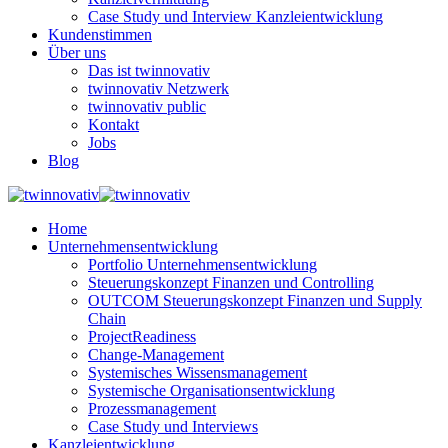
Case Study und Interview Kanzleientwicklung
Kundenstimmen
Über uns
Das ist twinnovativ
twinnovativ Netzwerk
twinnovativ public
Kontakt
Jobs
Blog
Home
Unternehmensentwicklung
Portfolio Unternehmensentwicklung
Steuerungskonzept Finanzen und Controlling
OUTCOM Steuerungskonzept Finanzen und Supply
Chain
ProjectReadiness
Change-Management
Systemisches Wissensmanagement
Systemische Organisationsentwicklung
Prozessmanagement
Case Study und Interviews
Kanzleientwicklung