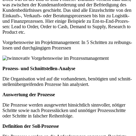
was zwi­schen der Kun­den­an­for­de­rung und der Befrie­di­gung des
Kun­den­be­dürf­nis­ses geschieht. Das sind alle Ein­zel­schrit­te von den
Einkaufs‑, Ver­kaufs- oder Bera­tungs­pro­zes­sen bis hin zu Logis­tik-
und Finanz­pro­zes­sen. Hier eini­ge Bei­spie­le zu Ent-to-End-Pro­zes­
sen: Lead to Order, Order to Cash, Demand to Sup­p­ly, Rese­arch to
Pro­duct etc.
Vor­ge­hens­wei­se im Pro­jekt­ma­nage­ment: In 5 Schrit­ten zu rei­bungs­
lo­sen und durch­gän­gi­gen Pro­zes­sen
Pro­zess- und Schnitt­stel­len-Ana­ly­se
Die Orga­ni­sa­ti­on wird auf die vor­han­de­nen, benö­tig­ten und schnitt­
stel­len­über­grei­fen­den Pro­zes­se hin ana­ly­siert.
Aus­wer­tung der Pro­zes­se
Die Pro­zes­se wer­den aus­ge­wer­tet hin­sicht­lich sinn­vol­ler, nöti­ger
Schrit­te sowie nach Pro­zess­lü­cken und unnö­ti­ger Pro­zess­schrit­te
oder Schrit­te in fal­scher Rei­hen­fol­ge.
Defi­ni­ti­on der Soll-Pro­zes­se