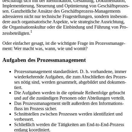
beschäf­tigt sich mit der Iden­ti­fi­ka­ti­on, Gestal­tung, Doku­men­ta­ti­on,
Imple­men­tie­rung, Steue­rung und Opti­mie­rung von Geschäfts­pro­zes­
sen. Ganz­heit­li­che Ansät­ze des Geschäfts­pro­zess-Manage­ments
adres­sie­ren nicht nur tech­ni­sche Fra­ge­stel­lun­gen, son­dern ins­be­son­
de­re auch orga­ni­sa­to­ri­sche Aspek­te, wie stra­te­gi­sche Aus­rich­tung,
die Orga­ni­sa­ti­ons­kul­tur oder die Ein­bin­dung und Füh­rung von Pro­
1
zess­be­tei­lig­ten.
Oder ein­fa­cher gesagt, ist die wich­tigs­te Fra­ge im Pro­zess­ma­nage­
ment: Wer macht was, wann, wie und womit?
Auf­ga­ben des Pro­zess­ma­nage­ment
Pro­zess­ma­nage­ment stan­dar­di­siert. D. h. vor­han­de­ne, immer
wie­der­keh­ren­de Auf­ga­ben, die zum Abschlie­ßen des Pro­zes­
ses nötig sind, wer­den gesam­melt, abge­bil­det und doku­men­
tiert.
Die Auf­ga­ben wer­den in die opti­ma­le Rei­hen­fol­ge gebracht
und auf die zustän­di­gen Per­so­nen oder Abtei­lun­gen ver­teilt.
Das Pro­zess­ma­nage­ment stellt außer­dem den Infor­ma­ti­ons­
fluss im Pro­zess sicher.
Schnitt­stel­len zwi­schen Pro­zes­sen wer­den iden­ti­fi­ziert und
ver­bes­sert.
Schließ­lich wer­den die Tätig­kei­ten am End-to-End-Pro­zess
ent­lang koor­di­niert.