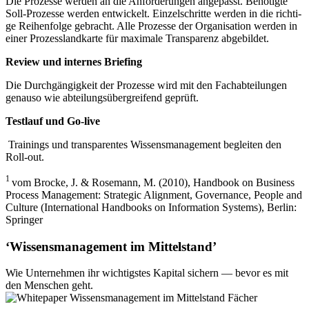
Die Pro­zes­se wer­den an die Anfor­de­run­gen ange­passt. Benö­tig­te
Soll-Pro­zes­se wer­den ent­wi­ckelt. Ein­zel­schrit­te wer­den in die rich­ti­
ge Rei­hen­fol­ge gebracht. Alle Pro­zes­se der Orga­ni­sa­ti­on wer­den in
einer Pro­zess­land­kar­te für maxi­ma­le Trans­pa­renz abge­bil­det.
Review und inter­nes Brie­fing
Die Durch­gän­gig­keit der Pro­zes­se wird mit den Fach­ab­tei­lun­gen
genau­so wie abtei­lungs­über­grei­fend geprüft.
Test­lauf und Go-live
Trai­nings und trans­pa­ren­tes Wis­sens­ma­nage­ment beglei­ten den
Roll-out.
1
vom Bro­cke, J. & Rose­mann, M. (2010), Hand­book on Busi­ness
Pro­cess Manage­ment: Stra­te­gic Ali­gnment, Gover­nan­ce, Peo­p­le and
Cul­tu­re (Inter­na­tio­nal Hand­books on Infor­ma­ti­on Sys­tems), Ber­lin:
Sprin­ger
‘Wissensmanagement im Mittelstand’
Wie Unter­neh­men ihr wich­tigs­tes Kapi­tal sichern — bevor es mit
den Men­schen geht.