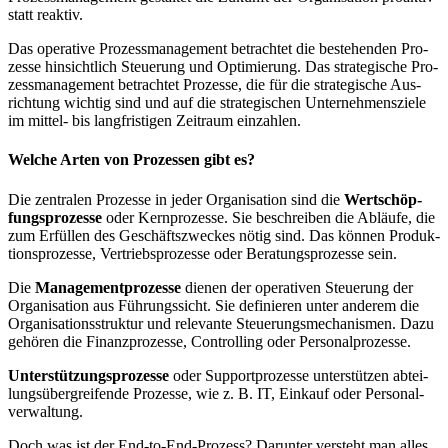
statt reak­tiv.
Das ope­ra­ti­ve Pro­zess­ma­nage­ment betrach­tet die bestehen­den Pro­
zes­se hin­sicht­lich Steue­rung und Opti­mie­rung. Das stra­te­gi­sche Pro­
zess­ma­nage­ment betrach­tet Pro­zes­se, die für die stra­te­gi­sche Aus­
rich­tung wich­tig sind und auf die stra­te­gi­schen Unter­neh­mens­zie­le
im mit­tel- bis lang­fris­ti­gen Zeit­raum ein­zah­len.
Wel­che Arten von Pro­zes­sen gibt es?
Die zen­tra­len Pro­zes­se in jeder Orga­ni­sa­ti­on sind die
Wert­schöp­
fungs­pro­zes­se
oder Kern­pro­zes­se. Sie beschrei­ben die Abläu­fe, die
zum Erfül­len des Geschäfts­zwe­ckes nötig sind. Das kön­nen Pro­duk­
ti­ons­pro­zes­se, Ver­triebs­pro­zes­se oder Bera­tungs­pro­zes­se sein.
Die
Manage­ment­pro­zes­se
die­nen der ope­ra­ti­ven Steue­rung der
Orga­ni­sa­ti­on aus Füh­rungs­sicht. Sie defi­nie­ren unter ande­rem die
Orga­ni­sa­ti­ons­struk­tur und rele­van­te Steue­rungs­me­cha­nis­men. Dazu
gehö­ren die Finanz­pro­zes­se, Con­trol­ling oder Per­so­nal­pro­zes­se.
Unter­stüt­zungs­pro­zes­se
oder Sup­port­pro­zes­se unter­stüt­zen abtei­
lungs­über­grei­fen­de Pro­zes­se, wie z. B. IT, Ein­kauf oder Per­so­nal­
ver­wal­tung.
Doch was ist der End-to-End-Pro­zess? Dar­un­ter ver­steht man alles,