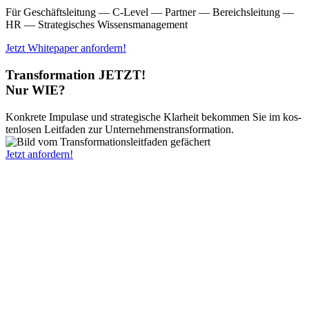
Für Geschäfts­lei­tung — C‑Level — Part­ner — Bereichs­lei­tung —
HR — Stra­te­gi­sches Wis­sens­ma­nage­ment
Jetzt White­pa­per anfor­dern!
Transformation JETZT!
Nur WIE?
Kon­kre­te Impu­lase und stra­te­gi­sche Klar­heit bekom­men Sie im kos­
ten­lo­sen Leit­fa­den zur Unter­neh­mens­trans­for­ma­ti­on.
Jetzt anfor­dern!