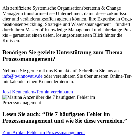
Als zer­ti­fi­zier­te Sys­te­mi­sche Orga­ni­sa­ti­ons­be­ra­te­rin & Chan­ge
Mana­ge­rin trans­for­miert sie Unter­neh­men, damit die­se zukunfts­si­
cher und ver­än­de­rungs­of­fen agie­ren kön­nen. Ihre Exper­ti­se in Orga­
ni­sa­ti­ons­ent­wick­lung, Stra­te­gie und Wis­sens­ma­nage­ment – fun­diert
durch ihren Mas­ter of Know­ledge Manage­ment und jah­re­lan­ge Pra­
xis – garan­tiert einen tie­fen, lösungs­ori­en­tier­ten Blick hin­ter die
Kulis­sen.
Benötigen Sie gezielte Unterstützung zum Thema
Prozessmanagement?
Neh­men Sie ger­ne mit uns Kon­takt auf. Schrei­ben Sie uns an
info@twinnovativ.de
oder ver­ein­ba­ren Sie über unse­ren Online-Ter­
min­ka­len­der einen Ken­nen­lern­ter­min.
Jetzt Ken­nen­lern-Ter­min ver­ein­ba­ren
Lesen Sie auch: “Die 7 häufigsten Fehler im
Prozessmanagement und wie Sie diese vermeiden.”
Zum Arti­kel Feh­ler im Pro­zess­ma­nage­ment