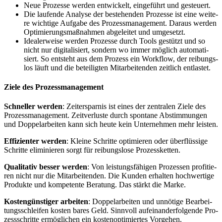
Neue Pro­zes­se wer­den ent­wi­ckelt, ein­ge­führt und gesteu­ert.
Die lau­fen­de Ana­ly­se der bestehen­den Pro­zes­se ist eine wei­te­
re wich­ti­ge Auf­ga­be des Pro­zess­ma­nage­ment. Dar­aus wer­den
Opti­mie­rungs­maß­nah­men abge­lei­tet und umge­setzt.
Idea­ler­wei­se wer­den Pro­zes­se durch Tools gestützt und so
nicht nur digi­ta­li­siert, son­dern wo immer mög­lich auto­ma­ti­
siert. So ent­steht aus dem Pro­zess ein Work­flow, der rei­bungs­
los läuft und die betei­lig­ten Mit­ar­bei­ten­den zeit­lich ent­las­tet.
Zie­le des Pro­zess­ma­nage­ment
Schnel­ler wer­den
: Zeit­er­spar­nis ist eines der zen­tra­len Zie­le des
Pro­zess­ma­nage­ment. Zeit­ver­lus­te durch spon­ta­ne Abstim­mun­gen
und Dop­pel­ar­bei­ten kann sich heu­te kein Unter­neh­men mehr leis­ten.
Effi­zi­en­ter wer­den
: Klei­ne Schrit­te opti­mie­ren oder über­flüs­si­ge
Schrit­te eli­mi­nie­ren sorgt für rei­bungs­lo­se Pro­zess­ket­ten.
Qua­li­ta­tiv bes­ser wer­den
: Von leis­tungs­fä­hi­gen Pro­zes­sen pro­fi­tie­
ren nicht nur die Mit­ar­bei­ten­den. Die Kun­den erhal­ten hoch­wer­ti­ge
Pro­duk­te und kom­pe­ten­te Bera­tung. Das stärkt die Mar­ke.
Kos­ten­güns­ti­ger arbei­ten
: Dop­pel­ar­bei­ten und unnö­ti­ge Bear­bei­
tungs­schlei­fen kos­ten bares Geld. Sinn­voll auf­ein­an­der­fol­gen­de Pro­
zess­schrit­te ermög­li­chen ein kos­ten­op­ti­mier­tes Vor­ge­hen.