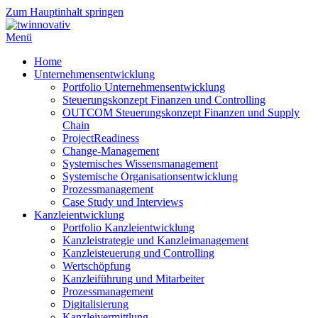
Zum Hauptinhalt springen
Menü
Home
Unternehmensentwicklung
Portfolio Unternehmensentwicklung
Steuerungskonzept Finanzen und Controlling
OUTCOM Steuerungskonzept Finanzen und Supply
Chain
ProjectReadiness
Change-Management
Systemisches Wissensmanagement
Systemische Organisationsentwicklung
Prozessmanagement
Case Study und Interviews
Kanzleientwicklung
Portfolio Kanzleientwicklung
Kanzleistrategie und Kanzleimanagement
Kanzleisteuerung und Controlling
Wertschöpfung
Kanzleiführung und Mitarbeiter
Prozessmanagement
Digitalisierung
Kanzleivermittlung