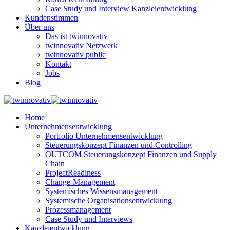
Case Study und Interview Kanzleientwicklung
Kundenstimmen
Über uns
Das ist twinnovativ
twinnovativ Netzwerk
twinnovativ public
Kontakt
Jobs
Blog
Home
Unternehmensentwicklung
Portfolio Unternehmensentwicklung
Steuerungskonzept Finanzen und Controlling
OUTCOM Steuerungskonzept Finanzen und Supply
Chain
ProjectReadiness
Change-Management
Systemisches Wissensmanagement
Systemische Organisationsentwicklung
Prozessmanagement
Case Study und Interviews
Kanzleientwicklung